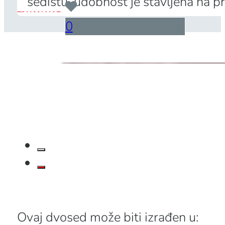
sedištu, udobnost je stavljena na 
...
0
Ovaj dvosed može biti izrađen u: