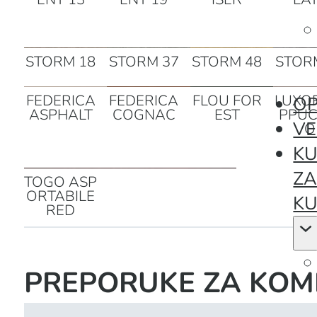
STORM 18
STORM 37
STORM 48
STOR
FEDERICA
FEDERICA
FLOU FOR
LUXO
OP
ASPHALT
COGNAC
EST
PPUC
VE
O
KU
Z
TOGO ASP
ORTABILE
KU
RED
PREPORUKE ZA KOM