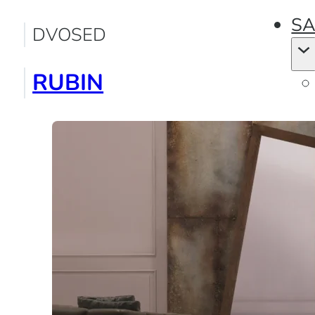
SA
DVOSED
RUBIN
KO