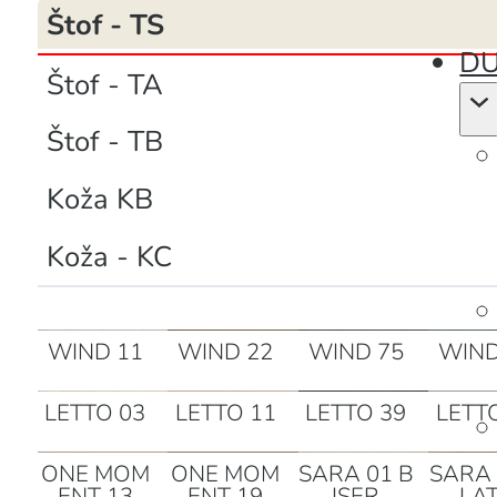
Štof - TS
DU
Štof - TA
Štof - TB
Koža KB
Koža - KC
WIND 11
WIND 22
WIND 75
WIND
LETTO 03
LETTO 11
LETTO 39
LETT
ONE MOM
ONE MOM
SARA 01 B
SARA 
ENT 13
ENT 19
ISER
LA