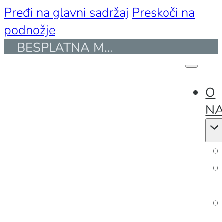
Pređi na glavni sadržaj
Preskoči na
podnožje
BESPLATNA MONTAŽA I PREVOZ ZA KUPOVINE PREKO 50.000 DIN. I DO 30 KM UDALJENOSTI
ENG
O
N