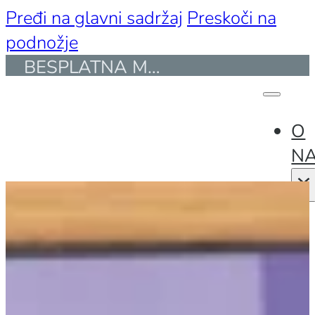
Pređi na glavni sadržaj
Preskoči na
podnožje
BESPLATNA MONTAŽA I PREVOZ ZA KUPOVINE PREKO 50.000 DIN. I DO 30 KM UDALJENOSTI
ENG
O
N