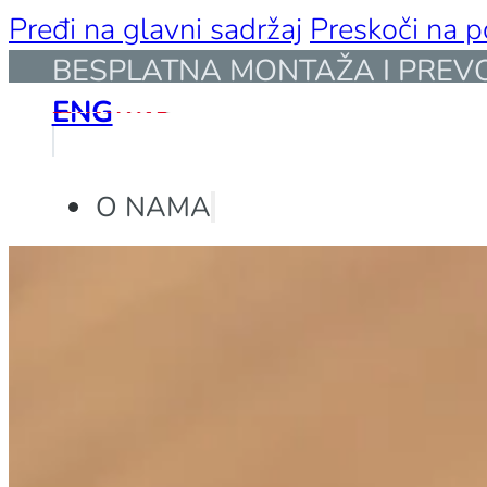
Pređi na glavni sadržaj
Preskoči na 
BESPLATNA MONTAŽA I PREVOZ
ENG
O NAMA
ISTORIJAT
STRUKTURA
OSNOVNI P
SERTIFIKATI
NAGRADE