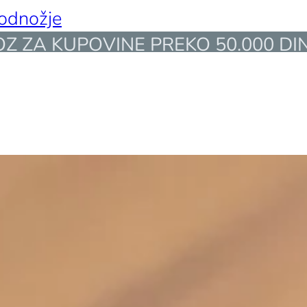
podnožje
 ZA KUPOVINE PREKO 50.000 DIN
 DRUŠTVA
ODACI