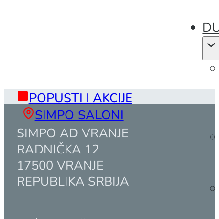
DU
POPUSTI I AKCIJE
SIMPO SALONI
SIMPO AD VRANJE
RADNIČKA 12
17500 VRANJE
REPUBLIKA SRBIJA