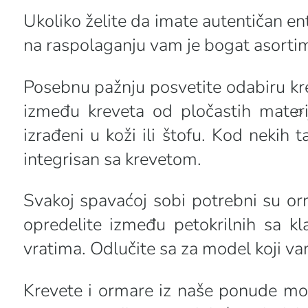
Ukoliko želite da imate autentičan en
na raspolaganju vam je bogat asortima
Posebnu pažnju posvetite odabiru kre
između kreveta od pločastih materij
izrađeni u koži ili štofu. Kod neki
integrisan sa krevetom.
Svakoj spavaćoj sobi potrebni su o
opredelite između petokrilnih sa kla
vratima. Odlučite sa za model koji v
Krevete i ormare iz naše ponude mo