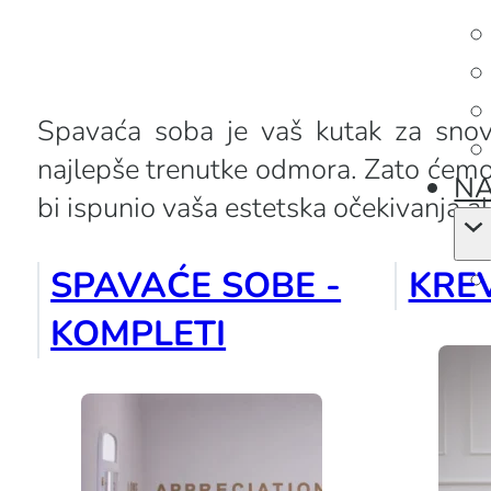
Spavaća soba je vaš kutak za snov
najlepše trenutke odmora. Zato ćemo 
NA
bi ispunio vaša estetska očekivanja al
SPAVAĆE SOBE -
KRE
KOMPLETI