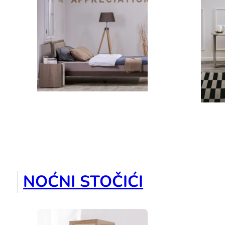
NOĆNI STOČIĆI