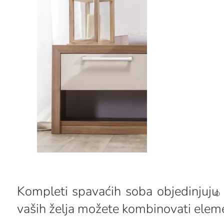
Kompleti spavaćih soba objedinjuju 
vaših želja možete kombinovati elemen