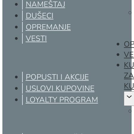
NAMEŠTAJ
DUŠECI
OPREMANJE
VESTI
OP
VE
KU
Z
POPUSTI I AKCIJE
KU
USLOVI KUPOVINE
LOYALTY PROGRAM