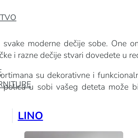
STVO
deo svake moderne dečije sobe. One 
račke i razne dečije stvari dovedete u re
E
ortimana su dekorativne i funkcionaln
RNITURE
polica u sobi vašeg deteta može biti
LINO