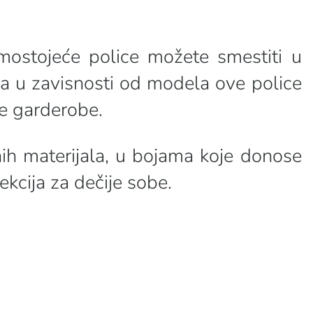
mostojeće police možete smestiti u
i, a u zavisnosti od modela ove police
je garderobe.
tnih materijala, u bojama koje donose
kcija za dečije sobe.