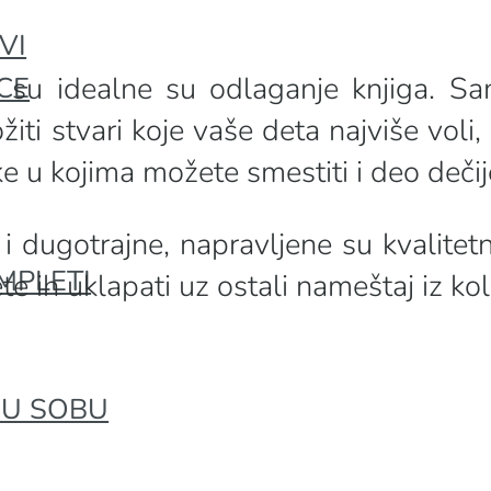
VI
 su idealne su odlaganje knjiga. Sa
CE
ožiti stvari koje vaše deta najviše vol
ke u kojima možete smestiti i deo deči
 i dugotrajne, napravljene su kvalite
MPLETI
ih uklapati uz ostali nameštaj iz kole
ĆU SOBU