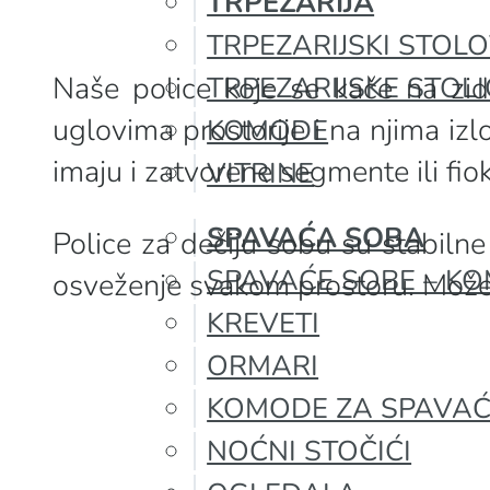
TRPEZARIJA
TRPEZARIJSKI STOLO
Naše police koje se kače na zid
TRPEZARIJSKE STOLI
uglovima prostorije i na njima izl
KOMODE
imaju i zatvorene segmente ili fio
VITRINE
SPAVAĆA SOBA
Police za dečiju sobu su stabilne
SPAVAĆE SOBE – KO
osveženje svakom prostoru. Možete 
KREVETI
ORMARI
KOMODE ZA SPAVA
NOĆNI STOČIĆI