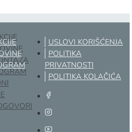
KCIJE
KCIJE
USLOVI KORIŠĆENJA
POVINE
OVINE
POLITIKA
MONTAŽA
ROGRAM
PRIVATNOSTI
ROGRAM
POLITIKA KOLAČIĆA
NI
JE
ODGOVORI