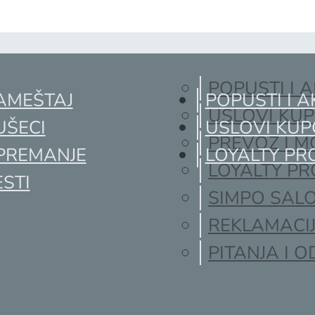
POPUSTI I A
AMEŠTAJ
POPUSTI I A
USLOVI KU
UŠECI
USLOVI KUP
PREVOZ I 
PREMANJE
LOYALTY P
LOYALTY P
STI
SIMPO SALO
REKLAMACI
PITANJA I 