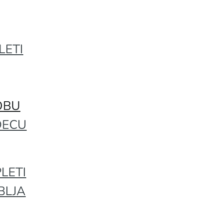
LETI
OBU
DECU
LETI
BLJA