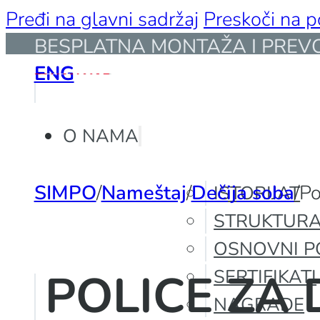
Pređi na glavni sadržaj
Preskoči na 
BESPLATNA MONTAŽA I PREVOZ
ENG
O NAMA
SIMPO
/
Nameštaj
/
Dečija soba
/
Po
ISTORIJAT
STRUKTURA
OSNOVNI P
POLICE ZA 
SERTIFIKATI
NAGRADE