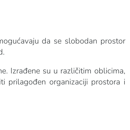
omogućavaju da se slobodan prostor
d.
e. Izrađene su u različitim oblicima,
 prilagođen organizaciji prostora i