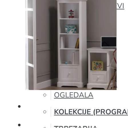
KLIK-KLAK LEŽAJEVI
KAUČI
TABUREI
KLUB STOLOVI
KOMODE
TV KOMODE
VITRINE
POLICE ZA KNJIGE
OGLEDALA
KOLEKCIJE (PROGRA