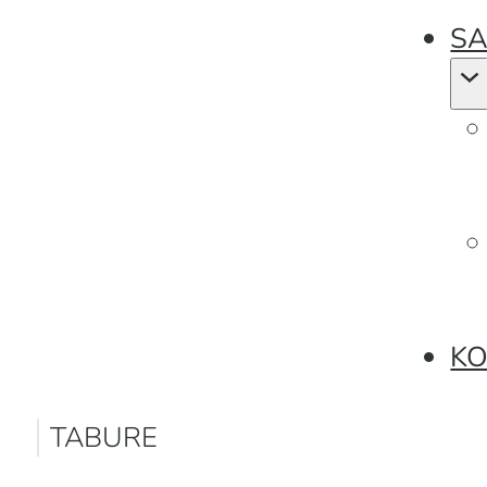
SA
KO
TABURE