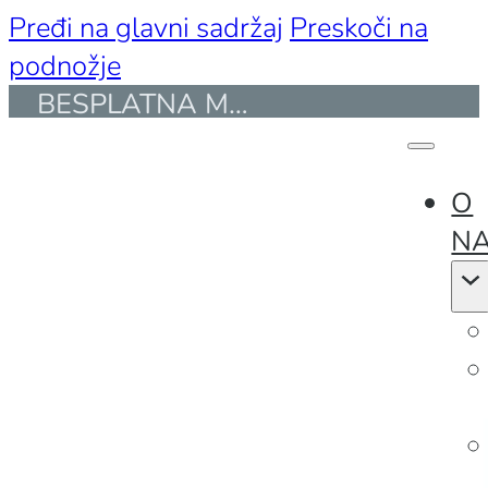
Pređi na glavni sadržaj
Preskoči na
podnožje
BESPLATNA MONTAŽA I PREVOZ ZA KUPOVINE PREKO 50.000 DIN. I DO 30 KM UDALJENOSTI
ENG
O
N