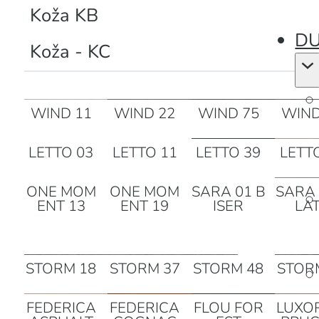
Štof - TB
Koža KB
DU
Koža - KC
WIND 11
WIND 22
WIND 75
WIND
LETTO 03
LETTO 11
LETTO 39
LETT
ONE MOM
ONE MOM
SARA 01 B
SARA 
ENT 13
ENT 19
ISER
LA
STORM 18
STORM 37
STORM 48
STOR