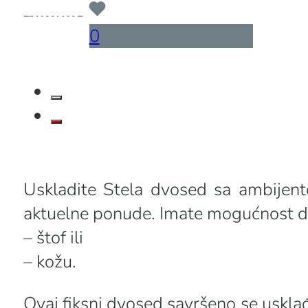
...
0
…
Uskladite Stela dvosed sa ambijento
aktuelne ponude. Imate mogućnost da
– štof ili
– kožu.