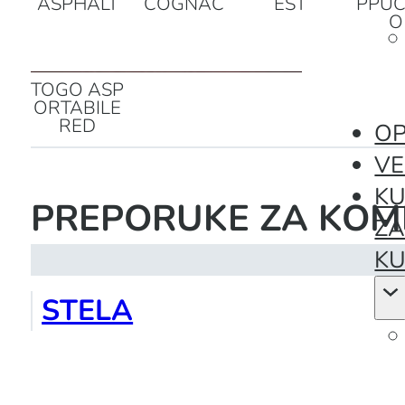
FEDERICA
FEDERICA
FLOU FOR
LUXO
ASPHALT
COGNAC
EST
PPUC
O
TOGO ASP
OP
ORTABILE
RED
VE
KU
Z
PREPORUKE ZA KOM
KU
STELA