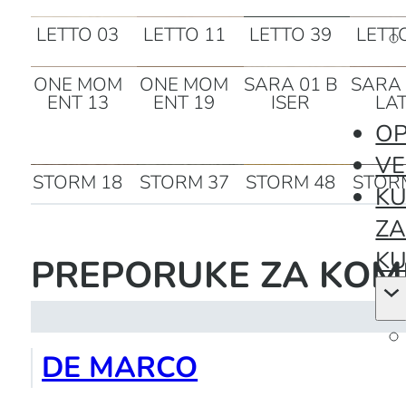
LETTO 03
LETTO 11
LETTO 39
LETT
ONE MOM
ONE MOM
SARA 01 B
SARA 
ENT 13
ENT 19
ISER
LA
OP
VE
STORM 18
STORM 37
STORM 48
STOR
KU
Z
KU
PREPORUKE ZA KOM
DE MARCO