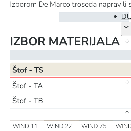
Izborom De Marco troseda napravili st
DU
IZBOR MATERIJALA
Štof - TS
Štof - TA
Štof - TB
WIND 11
WIND 22
WIND 75
WIND