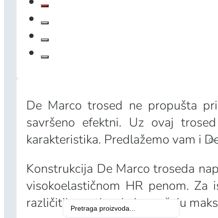
De Marco trosed ne propušta pril
savršeno efektni. Uz ovaj tros
karakteristika. Predlažemo vam i De
Konstrukcija De Marco troseda napra
visokoelastičnom HR penom. Za is
različitih gustina, koje pružaju m
Search