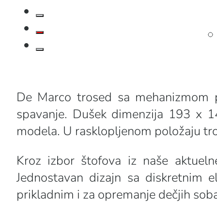
De Marco trosed sa mehanizmom p
spavanje. Dušek dimenzija 193 x 14
modela. U rasklopljenom položaju tr
Kroz izbor štofova iz naše aktuel
Jednostavan dizajn sa diskretnim 
prikladnim i za opremanje dečjih soba