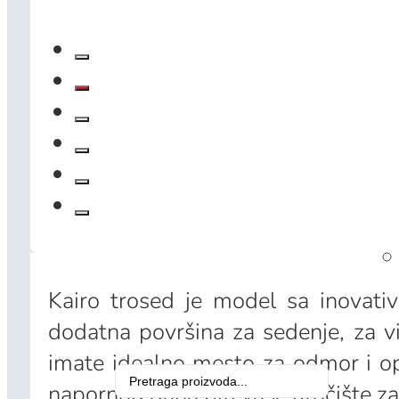
Kairo trosed je model sa inovat
dodatna površina za sedenje, za v
imate idealno mesto za odmor i op
Search
napornog dana biti vaše utočište z