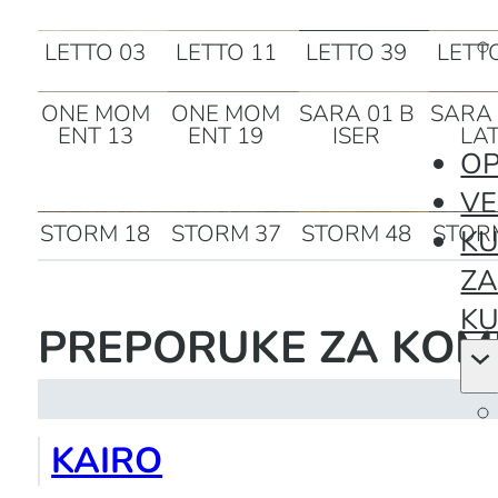
WIND 11
WIND 22
WIND 75
WIND
LETTO 03
LETTO 11
LETTO 39
LETT
ONE MOM
ONE MOM
SARA 01 B
SARA 
OP
ENT 13
ENT 19
ISER
LA
VE
KU
STORM 18
STORM 37
STORM 48
STOR
Z
KU
PREPORUKE ZA KOM