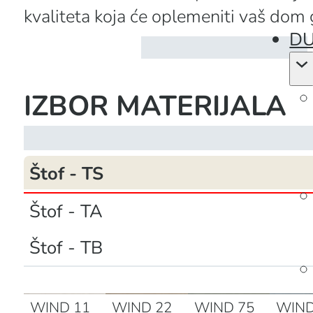
Uz Kairo trosed, vaš prostor dobij
DU
kvaliteta koja će oplemeniti vaš dom
IZBOR MATERIJALA
Štof - TS
Štof - TA
Štof - TB