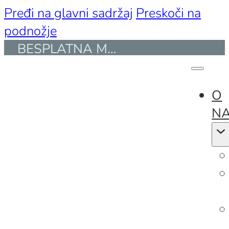
Pređi na glavni sadržaj
Preskoči na
podnožje
BESPLATNA MONTAŽA I PREVOZ ZA KUPOVINE PREKO 50.000 DIN. I DO 30 KM UDALJENOSTI
ENG
O
N