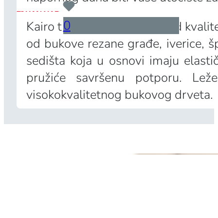
...
0
Kairo trosed napravljen je od kvalit
od bukove rezane građe, iverice, š
sedišta koja u osnovi imaju elas
pružiće savršenu potporu. Le
visokokvalitetnog bukovog drveta.