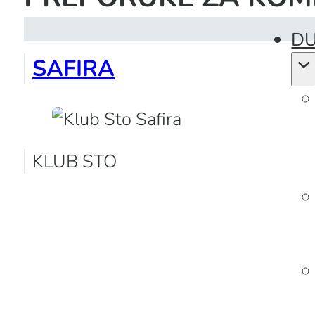
PREPORUKE ZA KOM
DU
SAFIRA
KLUB STO