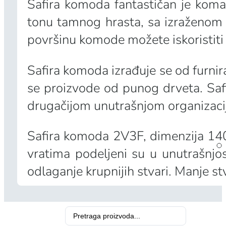
Safira komoda fantastičan je kom
tonu tamnog hrasta, sa izraženom
površinu komode možete iskoristiti 
Safira komoda izrađuje se od furnir
se proizvode od punog drveta. Safi
drugačijom unutrašnjom organizaci
Safira komoda 2V3F, dimenzija 140 x
vratima podeljeni su u unutrašnj
odlaganje krupnijih stvari. Manje stv
Search