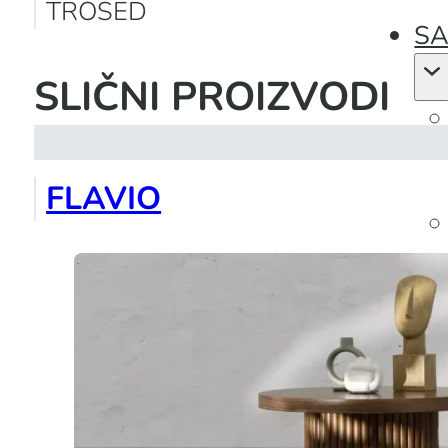
TROSED
SA
SLIČNI PROIZVODI
FLAVIO
KO