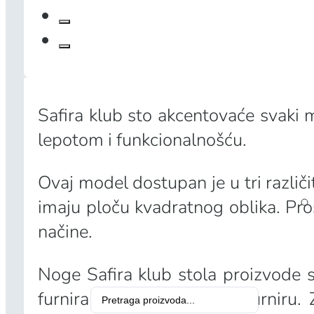
Safira klub sto akcentovaće svaki 
lepotom i funkcionalnošću.
Ovaj model dostupan je u tri razli
imaju ploču kvadratnog oblika. Pros
načine.
Noge Safira klub stola proizvode 
Search
furnirana je u jasenovom furniru