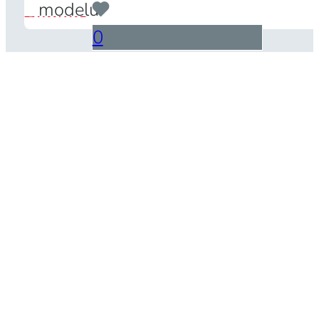
...
modelu.
0