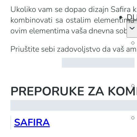
Ukoliko vam se dopao dizajn Safira k
DU
kombinovati sa ostalim elementima iz 
ovim elementima vaša dnevna soba, trp
Priuštite sebi zadovoljstvo da vaš amb
PREPORUKE ZA KOM
SAFIRA