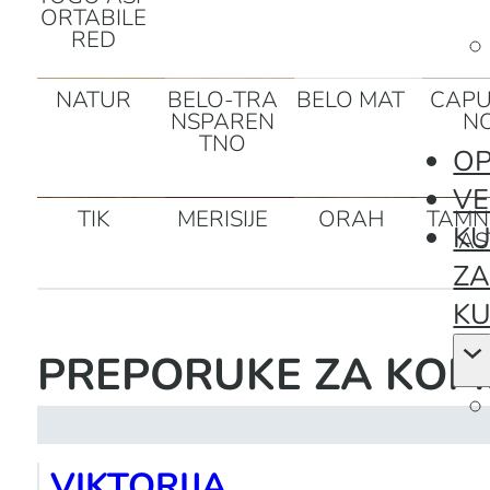
ORTABILE
RED
NATUR
BELO-TRA
BELO MAT
CAPU
NSPAREN
N
TNO
OP
VE
TIK
MERISIJE
ORAH
TAMN
KU
AS
Z
KU
PREPORUKE ZA KOM
VIKTORIJA