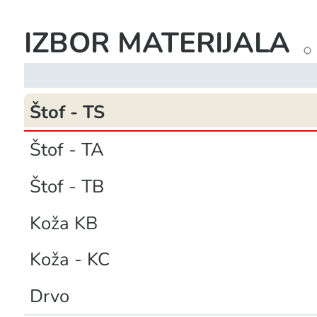
IZBOR MATERIJALA
Štof - TS
Štof - TA
Štof - TB
Koža KB
Koža - KC
Drvo