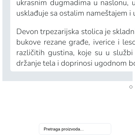
ukrasnim dugmadima u naslonu, une
usklađuje sa ostalim nameštajem i uk
Devon trpezarijska stolica je sklad
bukove rezane građe, iverice i le
različitih gustina, koje su u služ
držanje tela i doprinosi ugodnom b
Search