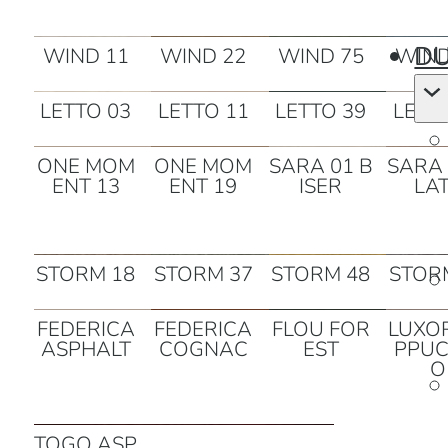
DU
WIND 11
WIND 22
WIND 75
WIND
LETTO 03
LETTO 11
LETTO 39
LETT
ONE MOM
ONE MOM
SARA 01 B
SARA 
ENT 13
ENT 19
ISER
LA
STORM 18
STORM 37
STORM 48
STOR
FEDERICA
FEDERICA
FLOU FOR
LUXO
ASPHALT
COGNAC
EST
PPUC
O
TOGO ASP