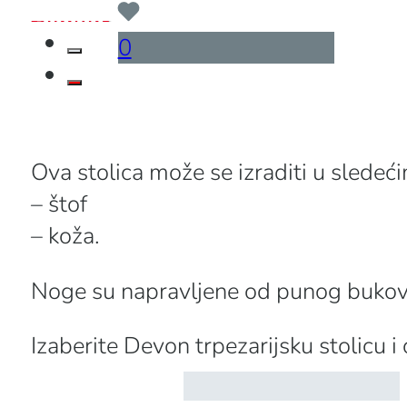
...
0
Ova stolica može se izraditi u sledeć
– štof
– koža.
Noge su napravljene od punog bukovog
Izaberite Devon trpezarijsku stolicu i 