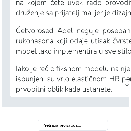
na kojem ćete uvek rado provodit
druženje sa prijateljima, jer je diz
Četvorosed Adel neguje poseban st
rukonasona koji odaje utisak čvrs
model lako implementira u sve stilo
Iako je reč o fiksnom modelu na nj
ispunjeni su vrlo elastičnom HR pen
prvobitni oblik kada ustanete.
Search