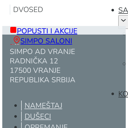
DVOSED
SA
POPUSTI I AKCIJE
SIMPO SALONI
SIMPO AD VRANJE
RADNIČKA 12
17500 VRANJE
REPUBLIKA SRBIJA
KO
NAMEŠTAJ
DUŠECI
OPREMANJE