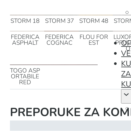
STORM 18
STORM 37
STORM 48
STOR
FEDERICA
FEDERICA
FLOU FOR
LUXO
OP
ASPHALT
COGNAC
EST
PPUC
O
VE
KU
TOGO ASP
Z
ORTABILE
RED
KU
PREPORUKE ZA KOM