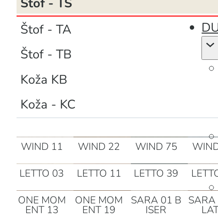
Štof - TS
DU
Štof - TA
Štof - TB
Koža KB
Koža - KC
WIND 11
WIND 22
WIND 75
WIND
LETTO 03
LETTO 11
LETTO 39
LETT
ONE MOM
ONE MOM
SARA 01 B
SARA 
ENT 13
ENT 19
ISER
LA