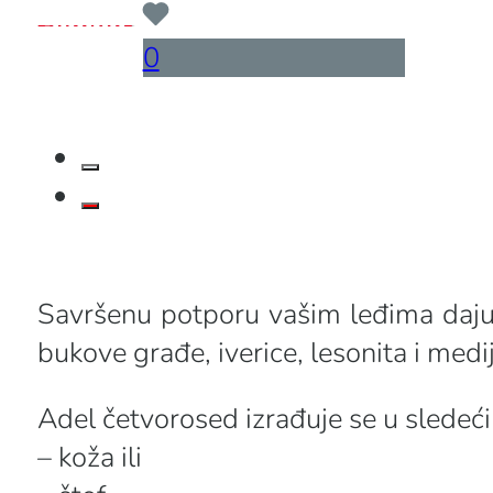
...
0
Savršenu potporu vašim leđima daju
bukove građe, iverice, lesonita i medi
Adel četvorosed izrađuje se u sledeć
– koža ili