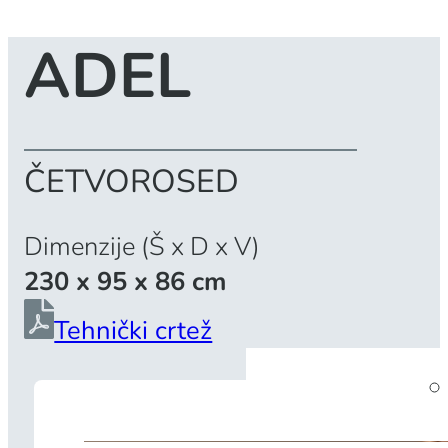
ADEL
ČETVOROSED
Dimenzije (Š x D x V)
230 x 95 x 86 cm
Tehnički crtež