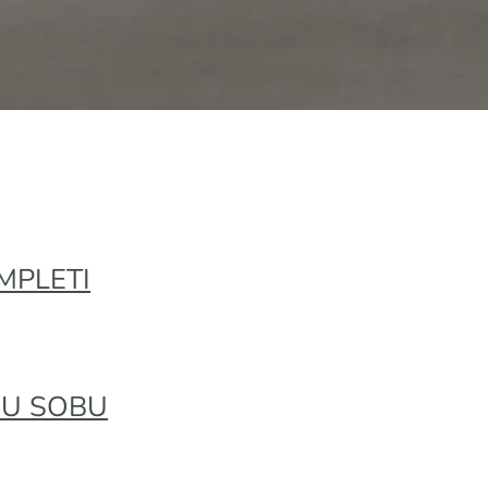
VI
CE
MPLETI
ĆU SOBU