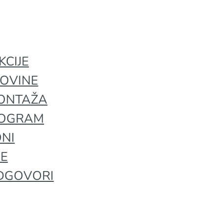
KCIJE
POVINE
MONTAŽA
ROGRAM
NI
JE
ODGOVORI