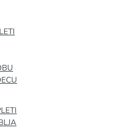
LETI
OBU
DECU
LETI
BLJA