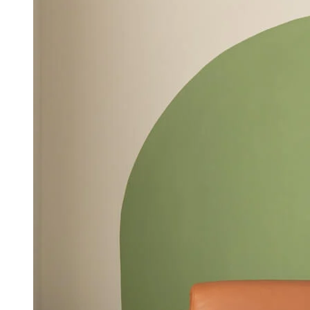
TRŽIŠTA
AKCIONAR
NAMEŠTAJ
DNEVNA SOBA
UGAONE GARNITUR
SASTAVNE (TDF) GA
ČETVOROSEDI
TROSEDI
DVOSEDI
FOTELJE