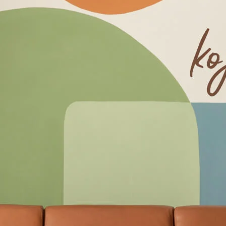
STVO
E
RNITURE