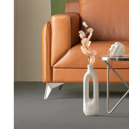
KLIK-KLAK LEŽAJEVI
KAUČI
TABUREI
KLUB STOLOVI
KOMODE
TV KOMODE
VITRINE
POLICE ZA KNJIGE
OGLEDALA
KOLEKCIJE (PROGRA