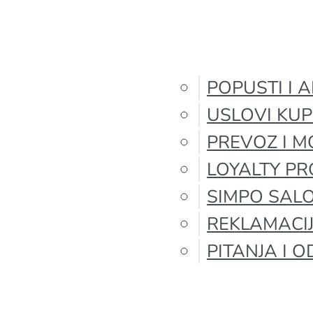
POPUSTI I A
USLOVI KU
PREVOZ I 
LOYALTY P
SIMPO SALO
REKLAMACI
PITANJA I 